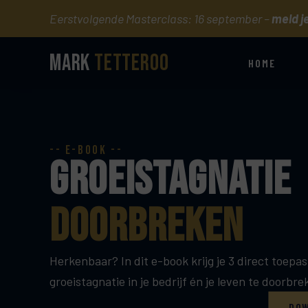
Eerstvolgende Masterclass: 16 september –
meld j
Mark
Tetteroo
HOME
-- e-book --
groeistagnatie
doorbreken
Herkenbaar? In dit e-book krijg je 3 direct toepa
groeistagnatie in je bedrijf én je leven te doorbre
DOW