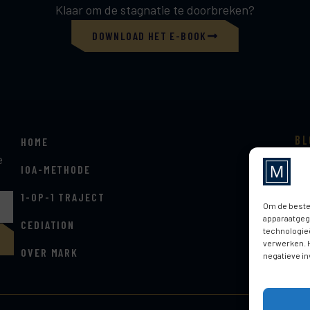
Klaar om de stagnatie te doorbreken?
DOWNLOAD HET E-BOOK
bl
HOME
do
e
ki
IOA-METHODE
bo
1-OP-1 TRAJECT
Om de beste
apparaatgeg
CEDIATION
technologieë
verwerken. 
OVER MARK
negatieve in