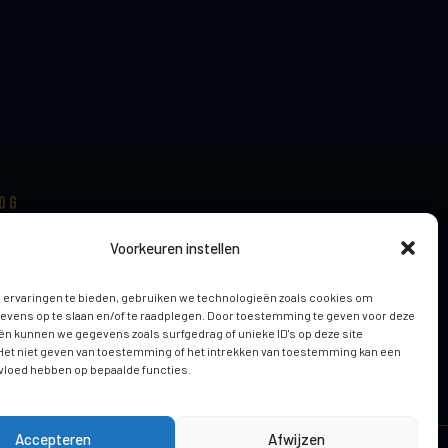
og
wnloads
jk en luister
Voorkeuren instellen
ek
 ervaringen te bieden, gebruiken we technologieën zoals cookies om
evens op te slaan en/of te raadplegen. Door toestemming te geven voor deze
n kunnen we gegevens zoals surfgedrag of unieke ID's op deze site
Het niet geven van toestemming of het intrekken van toestemming kan een
vloed hebben op bepaalde functies.
Accepteren
Afwijzen