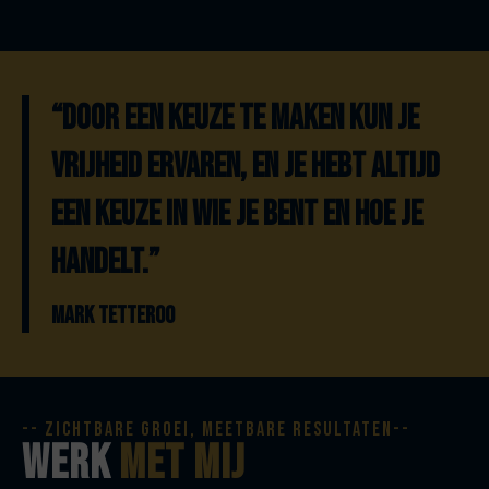
“DOOR EEN KEUZE TE MAKEN KUN JE
VRIJHEID ERVAREN, EN JE HEBT ALTIJD
EEN KEUZE IN WIE JE BENT EN HOE JE
HANDELT.”
MARK TETTEROO
-- zichtbare groei, meetbare resultaten--
werk
met mij