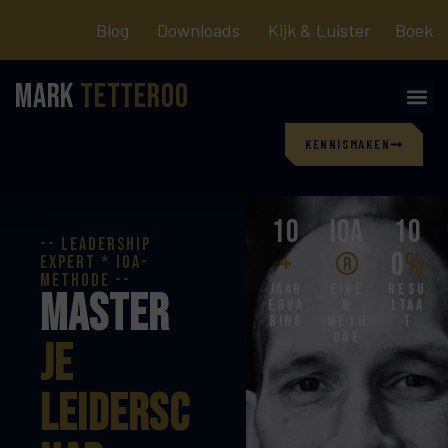
Blog
Downloads
Kijk & Luister
Boek
Mark
Tetteroo
KENNISMAKEN
10
ioa
10
-- Leadership
+
®
0
%
expert * ioa-
methode --
jaar
eige
resu
Master
erva
n
ltaa
ring
meth
t
ode
je
leidersc