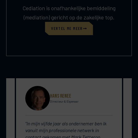
Cediation is onafhankelijke bemiddeling
(mediation) gericht op de zakelijke top.
VERTEL ME MEER
Hans Renee
Directeur & Eigenaar
"In mijn vijfde jaar als ondernemer ben ik
"A
en
vanuit mijn professionele netwerk in
im
contact gekomen met Mark Tetteroo.
Te