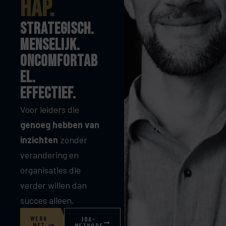
hap.
Strategisch.
Menselijk.
Oncomfortab
el.
effectief.
Voor leiders die
genoeg hebben van
inzichten
zonder
verandering en
organisaties die
verder willen dan
succes alleen.
WERK
IOA-
MET
METHODE