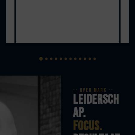
-- over mark --
Leidersch
ap.
focus.