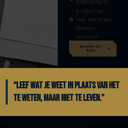
Ondernemer &
groeipartner -
meer dan 10 jaar
bewezen
resultaten
WERKEN MET
MARK
“LEEF WAT JE WEET IN PLAATS VAN HET
TE WETEN, MAAR NIET TE LEVEN.”